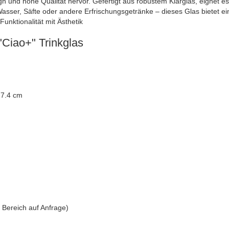
 und hohe Qualität hervor. Gefertigt aus robustem Klarglas, eignet es 
asser, Säfte oder andere Erfrischungsgetränke – dieses Glas bietet eine
unktionalität mit Ästhetik
"Ciao+" Trinkglas
 7.4 cm
 Bereich auf Anfrage)