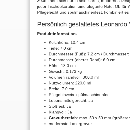
300ml hebt sich durch sein klares, modernes Design
jeder Tischdekoration eine elegante Note. Ob für W
Pflegeleicht und spülmaschinenfest, kombiniert es F
Persönlich gestaltetes Leonardo 
Produktinformation:
Kelchhöhe: 10.4 cm
Tiefe: 7.0 cm
Durchmesser (Fuß): 7.2 cm / Durchmesser:
Durchmesser (oberer Rand): 6.0 cm
Höhe: 13.0 cm
Gewicht: 0.173 kg
Volumen randvoll: 300.0 ml
Nutzvolumen: 220.0 ml
Breite: 7.0 cm
Pflegehinweis: spülmaschinenfest
Lebensmittelgerecht: Ja
Stoßfest: Ja
Klangvoll: Ja
Gravurbereich
: max. 50 x 50 mm (größerer
modernste Lasergravur