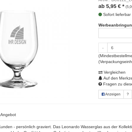
ab
5,95
€
*
(5,0
Sofort lieferbar
Werbeanbringun
-
(Mindestbestellme
(Verpackungseinhe
Vergleichen
Auf den Merkze
Fragen zu diese
Anzeigen
?
s Angebot
und Kunden - persönlich graviert. Das Leonardo Wasserglas aus der Ko