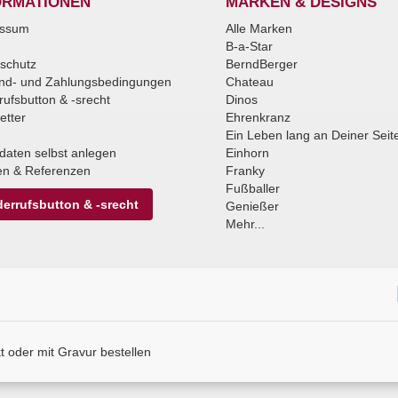
ORMATIONEN
MARKEN & DESIGNS
essum
Alle Marken
B-a-Star
schutz
BerndBerger
nd- und Zahlungsbedingungen
Chateau
rufsbutton & -srecht
Dinos
etter
Ehrenkranz
Ein Leben lang an Deiner Seit
daten selbst anlegen
Einhorn
n & Referenzen
Franky
Fußballer
errufsbutton & -srecht
Genießer
Mehr...
 oder mit Gravur bestellen