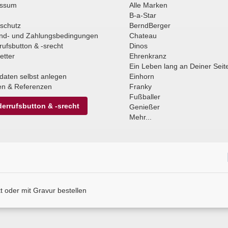
essum
Alle Marken
B-a-Star
schutz
BerndBerger
nd- und Zahlungsbedingungen
Chateau
rufsbutton & -srecht
Dinos
etter
Ehrenkranz
Ein Leben lang an Deiner Seit
daten selbst anlegen
Einhorn
n & Referenzen
Franky
Fußballer
errufsbutton & -srecht
Genießer
Mehr...
 oder mit Gravur bestellen