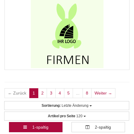
← Zurück
1
2
3
4
5
...
8
Weiter →
Sortierung:
Letzte Änderung
Artikel pro Seite
120
1-spaltig
2-spaltig