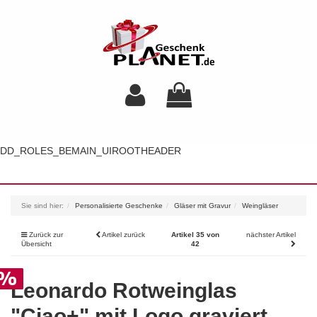
DD_ROLES_BEMAIN_UIROOTHEADER
Toggl
navig
Sie sind hier:
Personalisierte Geschenke
Gläser mit Gravur
Weingläser
Zurück zur
Artikel zurück
Artikel 35 von
nächster Artikel
Übersicht
42
Leonardo Rotweinglas
"Ciao+" mit Logo graviert