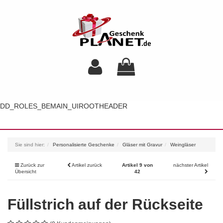
DD_ROLES_BEMAIN_UIROOTHEADER
Toggl
navig
Sie sind hier:
Personalisierte Geschenke
Gläser mit Gravur
Weingläser
Zurück zur
Artikel zurück
Artikel 9 von
nächster Artikel
Übersicht
42
Füllstrich auf der Rückseite