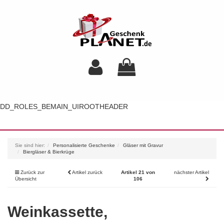
DD_ROLES_BEMAIN_UIROOTHEADER
Toggl
navig
Sie sind hier:
Personalisierte Geschenke
Gläser mit Gravur
Biergläser & Bierkrüge
Zurück zur
Artikel zurück
Artikel 21 von
nächster Artikel
Übersicht
106
Weinkassette,