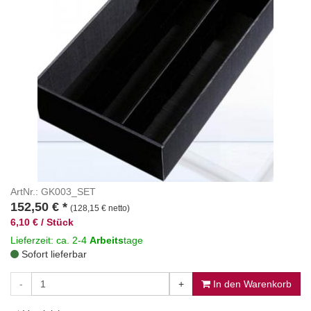
ArtNr.: GK003_SET
152,50
€
*
(128,15 € netto)
6,10 € / Stück
Lieferzeit: ca. 2-4
Arbeits
tage
Sofort lieferbar
-
+
In den Warenkorb