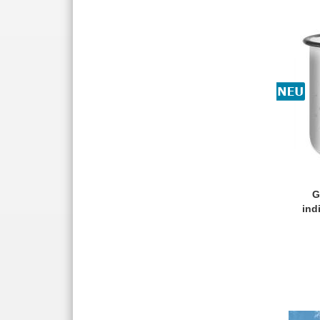
G
ind