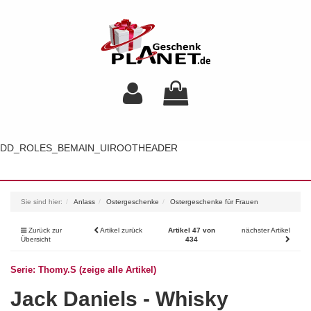
DD_ROLES_BEMAIN_UIROOTHEADER
Toggl
navig
Sie sind hier:
Anlass
Ostergeschenke
Ostergeschenke für Frauen
Zurück zur
Artikel zurück
Artikel 47 von
nächster Artikel
Übersicht
434
Serie: Thomy.S (zeige alle Artikel)
Jack Daniels - Whisky