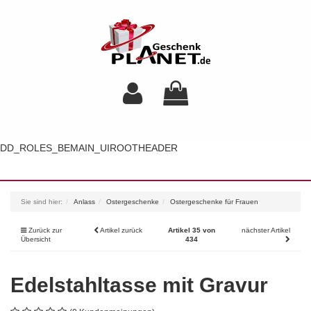
DD_ROLES_BEMAIN_UIROOTHEADER
Toggl
navig
Sie sind hier:
Anlass
Ostergeschenke
Ostergeschenke für Frauen
Zurück zur
Artikel zurück
Artikel 35 von
nächster Artikel
Übersicht
434
Edelstahltasse mit Gravur