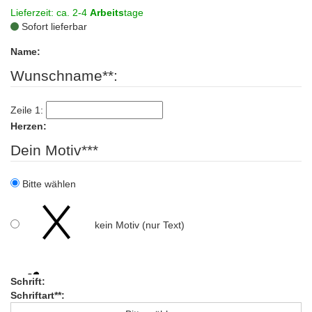
Lieferzeit: ca. 2-4
Arbeits
tage
Sofort lieferbar
Name:
Wunschname**:
Zeile 1:
Herzen:
Dein Motiv***
Bitte wählen
kein Motiv (nur Text)
Schrift:
Schriftart**:
Herz 1