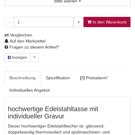
Bitte wählen
-
+
In den Warenkorb
Herz 3
Vergleichen
Auf den Merkzettel
Fragen zu diesem Artikel?
Herz 5
Anzeigen
?
Beschreibung
Spezifikation
[!]
Preisalarm!
Herz 6
Individuelles Angebot
hochwertige Edelstahltasse mit
individueller Gravur
Herz 7
Dieser hochwertiger Edelstahlbecher ist glänzend,
doppelwandig thermoisoliert und spülmaschinen- und