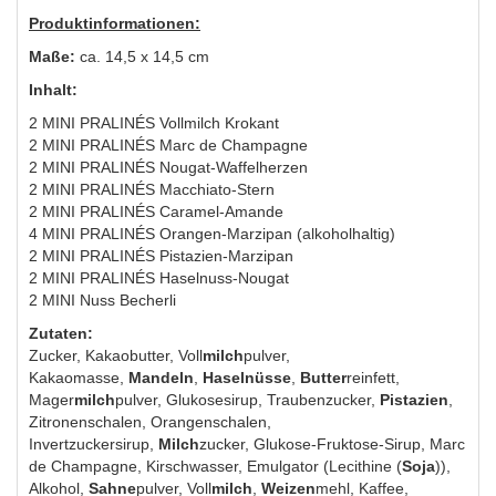
Produktinformationen:
Maße:
ca. 14,5 x 14,5 cm
Inhalt:
2 MINI PRALINÉS Vollmilch Krokant
2 MINI PRALINÉS Marc de Champagne
2 MINI PRALINÉS Nougat-Waffelherzen
2 MINI PRALINÉS Macchiato-Stern
2 MINI PRALINÉS Caramel-Amande
4 MINI PRALINÉS Orangen-Marzipan (alkoholhaltig)
2 MINI PRALINÉS Pistazien-Marzipan
2 MINI PRALINÉS Haselnuss-Nougat
2 MINI Nuss Becherli
Zutaten:
Zucker, Kakaobutter, Voll
milch
pulver,
Kakaomasse,
Mandeln
,
Haselnüsse
,
Butter
reinfett,
Mager
milch
pulver, Glukosesirup, Traubenzucker,
Pistazien
,
Zitronenschalen, Orangenschalen,
Invertzuckersirup,
Milch
zucker, Glukose-Fruktose-Sirup, Marc
de Champagne, Kirschwasser, Emulgator (Lecithine (
Soja
)),
Alkohol,
Sahne
pulver, Voll
milch
,
Weizen
mehl, Kaffee,