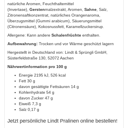
natürliche Aromen, Feuchthaltemittel
(Invertase),
Gersten
malzextrakt, Aromen,
Sahne
, Salz,
Zitronensaftkonzentrat, natürliches Orangenaroma,
Überzugsmittel (Gummi arabicum), Säuerungsmittel
(Citronensäure), Kokosnussfett, Karamellzuckersirup.
Allergene: Kann andere
Schalenfrüchte
enthalten.
Aufbewahrung:
Trocken und vor Wärme geschützt lagern
Hergestellt in Deutschland von: Lindt & Sprüngli GmbH,
Süsterfeldstraße 130, 52072 Aachen
Nährwertinformation pro 100 g
Energie 2195 kJ, 526 kcal
Fett 30 g
davon gesättigte Fettsäuren 14 g
Kohlenhydrate 54 g
davon Zucker 47 g
Eiweiß 7,3 g
Salz 0,17 g
Jetzt persönliche Lindt Pralinen online bestellen!