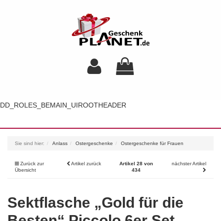
DD_ROLES_BEMAIN_UIROOTHEADER
Toggl
navig
Sie sind hier:
Anlass
Ostergeschenke
Ostergeschenke für Frauen
Zurück zur
Artikel zurück
Artikel 28 von
nächster Artikel
Übersicht
434
Sektflasche „Gold für die
Besten“ Piccolo 6er Set