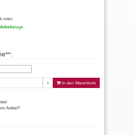
€ netto)
Arbeits
tage
e**:
+
In den Warenkorb
ttel
m Artikel?