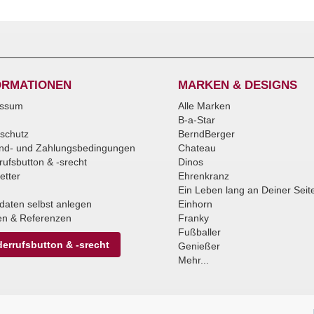
ORMATIONEN
MARKEN & DESIGNS
essum
Alle Marken
B-a-Star
schutz
BerndBerger
nd- und Zahlungsbedingungen
Chateau
rufsbutton & -srecht
Dinos
etter
Ehrenkranz
Ein Leben lang an Deiner Seit
daten selbst anlegen
Einhorn
n & Referenzen
Franky
Fußballer
errufsbutton & -srecht
Genießer
Mehr...