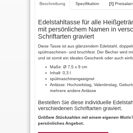
Beschreibung
Spezifikation
[!]
Preisalar
Edelstahltasse für alle Heißgeträ
mit persönlichem Namen in vers
Schriftarten graviert
Diese Tasse ist aus glänzendem Edelstahl, doppel
spülmaschinen- und bruchfest. Der Becher wird mit
und ist somit ein ideales Geschenk oder auch einf
Maße: Ø 7,5 x 9 cm
Inhalt: 0,3 l
spülmaschinengeeignet
Anlässe: Hochzeitstag, Valentinstag, Gebur
mehrere andere Anlässe
Bestellen Sie diese individuelle Edelst
verschiedenen Schriftarten graviert.
Größere Stückzahlen mit einem eigenen Motiv
persönliches Angebot.
.