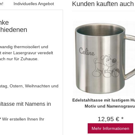
Kunden kauften auch
m!
Individuelles Angebot
nke
chiedenen
wandig thermoisoliert und
 einer Lasergravur veredelt
ach nur für Zuhause.
tstag, Ostern, Weihnachten und
Edelstahltasse mit lustigem H
ahltasse mit Namens in
Motiv und Namensgravu
12,95 € *
?
Wir erstellen Ihnen Ihr
Mehr Informationen