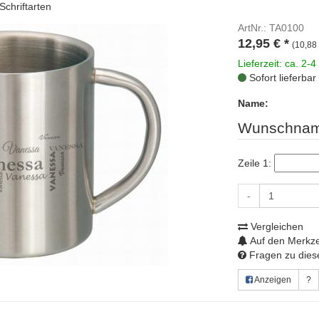
chriftarten
ArtNr.: TA0100
12,95
€
*
(10,88 
Lieferzeit: ca. 2-4
Sofort lieferbar
Name:
Wunschnam
Zeile 1:
-
Vergleichen
Auf den Merkze
Fragen zu diese
Anzeigen
?