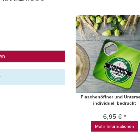
ben
.
Flaschenöffner und Unterse
individuell bedruckt
6,95 € *
Mehr Informationen