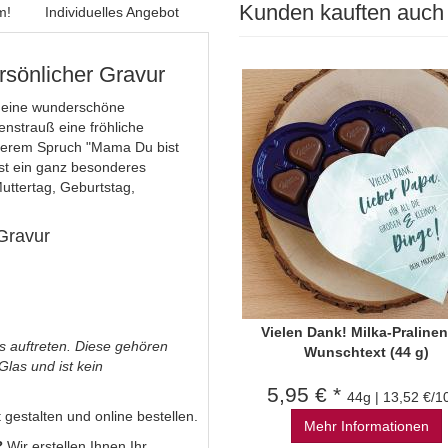
Kunden kauften auch
m!
Individuelles Angebot
rsönlicher Gravur
 eine wunderschöne
nstrauß eine fröhliche
nserem Spruch "Mama Du bist
ist ein ganz besonderes
uttertag, Geburtstag,
 Gravur
Vielen Dank! Milka-Pralinen
s auftreten. Diese gehören
Wunschtext (44 g)
las und ist kein
5,95 € *
44g | 13,52 €/1
gestalten und online bestellen.
Mehr Informationen
?
Wir erstellen Ihnen Ihr