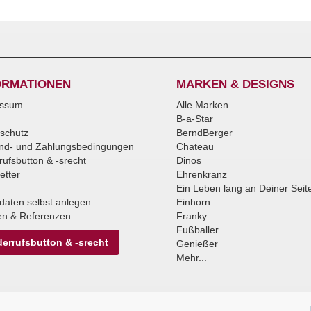
ORMATIONEN
MARKEN & DESIGNS
essum
Alle Marken
B-a-Star
schutz
BerndBerger
nd- und Zahlungsbedingungen
Chateau
rufsbutton & -srecht
Dinos
etter
Ehrenkranz
Ein Leben lang an Deiner Seit
daten selbst anlegen
Einhorn
n & Referenzen
Franky
Fußballer
errufsbutton & -srecht
Genießer
Mehr...