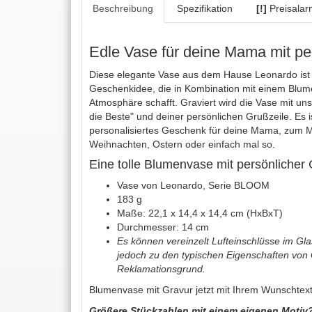
Beschreibung
Spezifikation
[!]
Preisalar
Edle Vase für deine Mama mit pe
Diese elegante Vase aus dem Hause Leonardo ist
Geschenkidee, die in Kombination mit einem Blume
Atmosphäre schafft. Graviert wird die Vase mit u
die Beste" und deiner persönlichen Grußzeile. Es 
personalisiertes Geschenk für deine Mama, zum M
Weihnachten, Ostern oder einfach mal so.
Eine tolle Blumenvase mit persönlicher
Vase von Leonardo, Serie BLOOM
183 g
Maße: 22,1 x 14,4 x 14,4 cm (HxBxT)
Durchmesser: 14 cm
Es können vereinzelt Lufteinschlüsse im Gla
jedoch zu den typischen Eigenschaften von G
Reklamationsgrund.
Blumenvase mit Gravur jetzt mit Ihrem Wunschtext 
Größere Stückzahlen mit einem eigenen Motiv