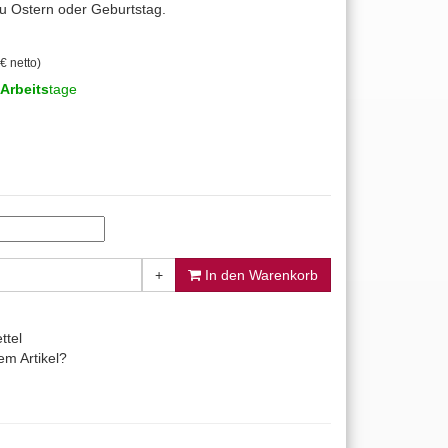
u Ostern oder Geburtstag.
€ netto)
Arbeits
tage
+
In den Warenkorb
ttel
m Artikel?