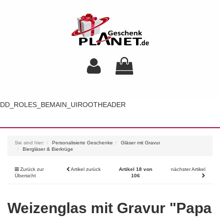
DD_ROLES_BEMAIN_UIROOTHEADER
Toggl
navig
Sie sind hier:
Personalisierte Geschenke
Gläser mit Gravur
Biergläser & Bierkrüge
Zurück zur
Artikel zurück
Artikel 18 von
nächster Artikel
Übersicht
106
Weizenglas mit Gravur "Papa