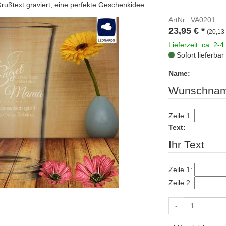
rußtext graviert, eine perfekte Geschenkidee.
ArtNr.: VA0201
23,95
€
*
(20,13 
Lieferzeit: ca. 2-4
Sofort lieferbar
Name:
Wunschnam
Zeile 1:
Text:
Ihr Text
Zeile 1:
Zeile 2:
-