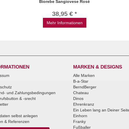
Biorebe Sangiovese Rosé
38,95 € *
Mehr Informationen
ORMATIONEN
MARKEN & DESIGNS
essum
Alle Marken
B-a-Star
schutz
BerndBerger
nd- und Zahlungsbedingungen
Chateau
rufsbutton & -srecht
Dinos
etter
Ehrenkranz
Ein Leben lang an Deiner Seit
daten selbst anlegen
Einhorn
n & Referenzen
Franky
Fußballer