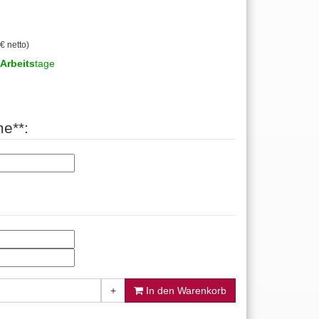
€ netto)
Arbeits
tage
e**:
+
In den Warenkorb