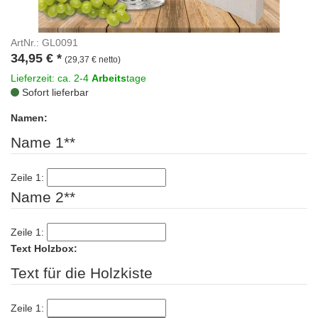
ArtNr.: GL0091
34,95
€
*
(29,37 € netto)
Lieferzeit: ca. 2-4
Arbeits
tage
Sofort lieferbar
Namen:
Name 1**
Zeile 1:
Name 2**
Zeile 1:
Text Holzbox:
Text für die Holzkiste
Zeile 1: