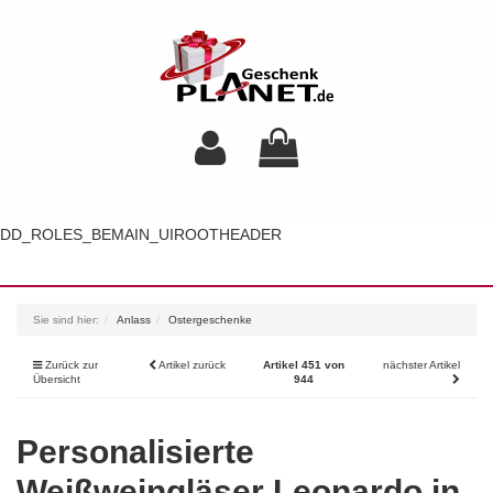
DD_ROLES_BEMAIN_UIROOTHEADER
Toggl
navig
Sie sind hier:
Anlass
Ostergeschenke
Zurück zur
Artikel zurück
Artikel 451 von
nächster Artikel
Übersicht
944
Personalisierte
Weißweingläser Leonardo in