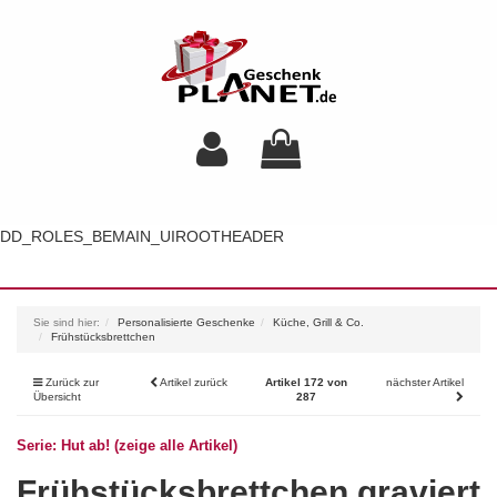
DD_ROLES_BEMAIN_UIROOTHEADER
Toggl
navig
Sie sind hier:
Personalisierte Geschenke
Küche, Grill & Co.
Frühstücksbrettchen
Zurück zur
Artikel zurück
Artikel 172 von
nächster Artikel
Übersicht
287
Serie: Hut ab! (zeige alle Artikel)
Frühstücksbrettchen graviert