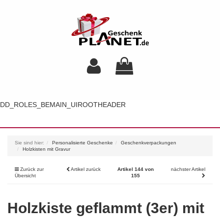
DD_ROLES_BEMAIN_UIROOTHEADER
Toggl
navig
Sie sind hier:
Personalisierte Geschenke
Geschenkverpackungen
Holzkisten mit Gravur
Zurück zur
Artikel zurück
Artikel 144 von
nächster Artikel
Übersicht
155
Holzkiste geflammt (3er) mit