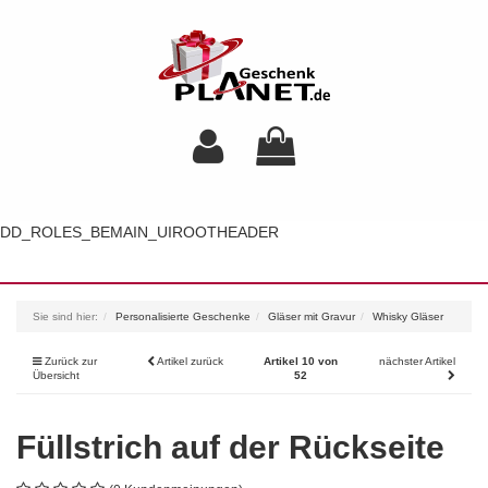
DD_ROLES_BEMAIN_UIROOTHEADER
Toggl
navig
Sie sind hier:
Personalisierte Geschenke
Gläser mit Gravur
Whisky Gläser
Zurück zur
Artikel zurück
Artikel 10 von
nächster Artikel
Übersicht
52
Füllstrich auf der Rückseite