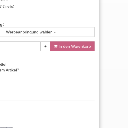
7 € netto)
g:
Werbeanbringung wählen
+
In den Warenkorb
ttel
m Artikel?