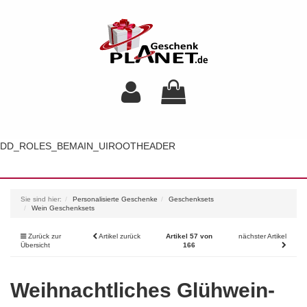
DD_ROLES_BEMAIN_UIROOTHEADER
Toggl
navig
Sie sind hier:
Personalisierte Geschenke
Geschenksets
Wein Geschenksets
Zurück zur
Artikel zurück
Artikel 57 von
nächster Artikel
Übersicht
166
Weihnachtliches Glühwein-