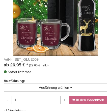
ArtNr.: SET_GLUE009
ab
26,95
€
*
(22,65 € netto)
Sofort lieferbar
Ausführung:
Ausführung wählen
-
+
In den Warenkorb
Vergleichen