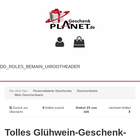
DD_ROLES_BEMAIN_UIROOTHEADER
Toggl
navig
Sie sind hier:
Personalisierte Geschenke
Geschenksets
Wein Geschenksets
Zurück zur
Artikel zurück
Artikel 25 von
nächster Artikel
Übersicht
166
Tolles Glühwein-Geschenk-