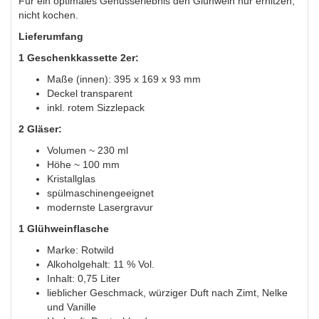
Für ein optimales Genusserlebnis den Glühwein nur erhitzen,
nicht kochen.
Lieferumfang
1 Geschenkkassette 2er:
Maße (innen): 395 x 169 x 93 mm
Deckel transparent
inkl. rotem Sizzlepack
2 Gläser:
Volumen ~ 230 ml
Höhe ~ 100 mm
Kristallglas
spülmaschinengeeignet
modernste Lasergravur
1 Glühweinflasche
Marke: Rotwild
Alkoholgehalt: 11 % Vol.
Inhalt: 0,75 Liter
lieblicher Geschmack, würziger Duft nach Zimt, Nelke
und Vanille