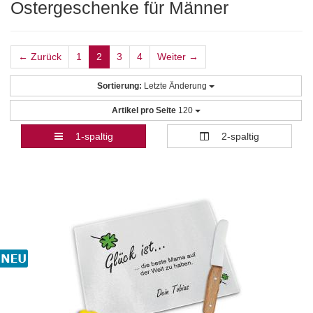
Ostergeschenke für Männer
← Zurück
1
2
3
4
Weiter →
Sortierung:
Letzte Änderung
Artikel pro Seite
120
1-spaltig
2-spaltig