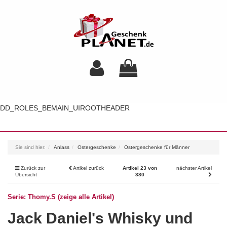
DD_ROLES_BEMAIN_UIROOTHEADER
Toggl
navig
Sie sind hier:
Anlass
Ostergeschenke
Ostergeschenke für Männer
Zurück zur
Artikel zurück
Artikel 23 von
nächster Artikel
Übersicht
380
Serie: Thomy.S (zeige alle Artikel)
Jack Daniel's Whisky und