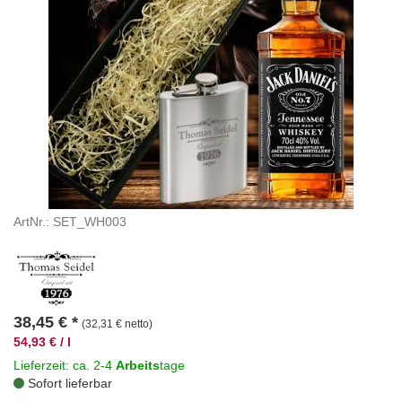
ArtNr.: SET_WH003
38,45
€
*
(32,31 € netto)
54,93 € / l
Lieferzeit: ca. 2-4
Arbeits
tage
Sofort lieferbar