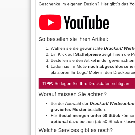
Geschenke im eigenen Design? Hier gibt´s das
Yo
So bestellen sie ihren Artikel:
Wählen sie die gewünschte
Druckart/ Wer
Ein Klick auf
Staffelpreise
zeigt ihnen die Pr
Bestellen sie den Artikel in der gewünschte
Laden sie ihr Motiv
nach abgeschlossener
platzieren Ihr Logo/ Motiv in den Druckbere
TIPP:
So legen Sie Ihre Druckdaten richtig an...
Worauf müssen Sie achten?
Bei der Auswahl der
Druckart/ Werbeanbr
graviertes Muster
bestellen.
Für
Bestellmengen unter 50 Stück
können
optional
dazu buchen (ab 50 Stück inklusiv
Welche Services gibt es noch?