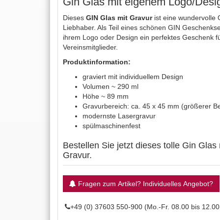
Gin Glas mit eigenem Logo/Design
Dieses
GIN
Glas mit Gravur
ist eine wundervolle 
Liebhaber. Als Teil eines schönen GIN Geschenksets
ihrem Logo oder Design ein perfektes Geschenk fü
Vereinsmitglieder.
Produktinformation:
graviert mit individuellem Design
Volumen ~ 290 ml
Höhe ~ 89 mm
Gravurbereich: ca. 45 x 45 mm (größerer Be
modernste Lasergravur
spülmaschinenfest
Bestellen Sie jetzt dieses tolle Gin Glas
Gravur.
Fragen zum Artikel? Individuelles Angebot?
+49 (0) 37603 550-900 (Mo.-Fr. 08.00 bis 12.00