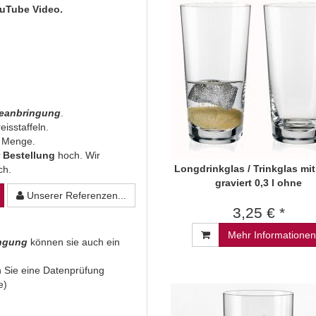
uTube Video.
beanbringung
.
eisstaffeln.
n Menge.
 Bestellung
hoch. Wir
Longdrinkglas / Trinkglas mi
ich.
graviert 0,3 l ohne
Unserer Referenzen...
3,25 € *
Mehr Informationen
ingung
können sie auch ein
 Sie eine Datenprüfung
e)