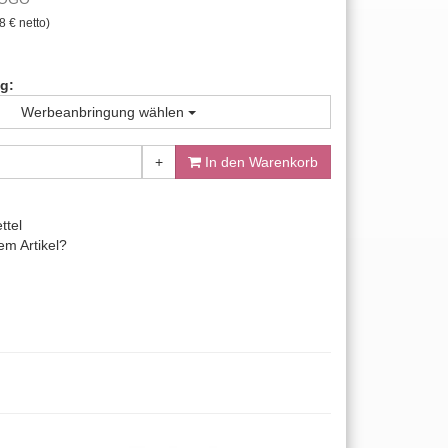
8 € netto)
g:
Werbeanbringung wählen
+
In den Warenkorb
ttel
m Artikel?