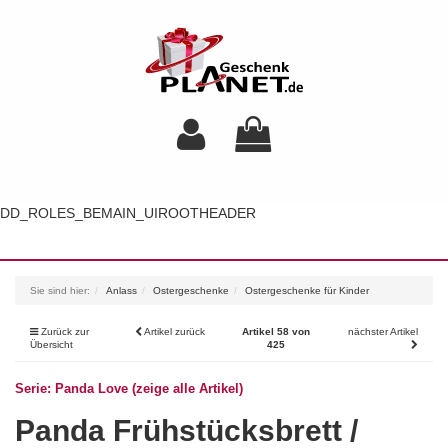
DD_ROLES_BEMAIN_UIROOTHEADER
Toggl
navig
Sie sind hier:
Anlass
Ostergeschenke
Ostergeschenke für Kinder
Zurück zur
Artikel zurück
Artikel 58 von
nächster Artikel
Übersicht
425
Serie: Panda Love (zeige alle Artikel)
Panda Frühstücksbrett /