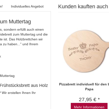
Kunden kauften auch
m!
Individuelles Angebot
zum Muttertag
us, sondern erfüllt auch einen
idebrett zum Muttertag und die
e ist. Das Holzbrettchen wir
a zu haben..." und Ihrem
k
Muttertag
Pizzabrett individuell für den
Frühstücksbrett aus Holz
Papa
?
Wir erstellen Ihnen Ihr
27,95 € *
Mehr Informationen