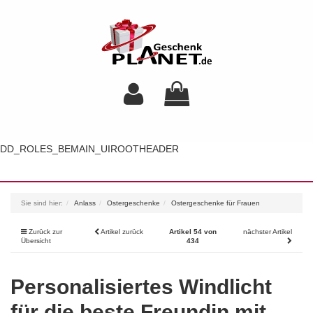
DD_ROLES_BEMAIN_UIROOTHEADER
Toggl
navig
Sie sind hier:
Anlass
Ostergeschenke
Ostergeschenke für Frauen
Zurück zur
Artikel zurück
Artikel 54 von
nächster Artikel
Übersicht
434
Personalisiertes Windlicht
für die beste Freundin mit