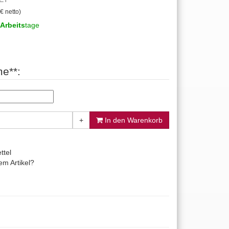
€ netto)
Arbeits
tage
e**:
+
In den Warenkorb
ttel
m Artikel?