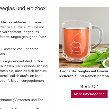
eeglas und Holzbox
hte Teeliebhaber. In dieser
dentlich aufgeräumt und vor
nem vollendetem Teegenuss
 Unterteilungen genügend Platz
 Glastasse von Leonardo
ßen.
 sie jeweils auf der Holzbox
 lassen. Die Personalisierung
chten sie, dass es sich hier um
Leonardo Teeglas mit Gravur
erschiedlich ausfallen kann.
Teebeutels und Namen persona
 ebenfalls den vorgegebenen
9,95 € *
Mehr Informationen
schname ("Abwarten und Tee