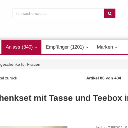
Anlass (340)
Empfänger (1201)
Marken
rgeschenke für Frauen
kel zurück
Artikel 86 von 434
enkset mit Tasse und Teebox in
ArtNr.: TEE002_