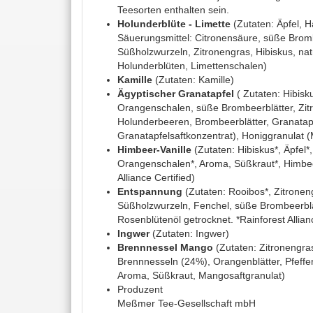
Teesorten enthalten sein.
Holunderblüte - Limette
(Zutaten: Äpfel, 
Säuerungsmittel: Citronensäure, süße Bromb
Süßholzwurzeln, Zitronengras, Hibiskus, nat
Holunderblüten, Limettenschalen)
Kamille
(Zutaten: Kamille)
Ägyptischer Granatapfel
( Zutaten: Hibisku
Orangenschalen, süße Brombeerblätter, Zit
Holunderbeeren, Brombeerblätter, Granatapfe
Granatapfelsaftkonzentrat), Honiggranulat (
Himbeer-Vanille
(Zutaten: Hibiskus*, Äpfel*
Orangenschalen*, Aroma, Süßkraut*, Himbeer
Alliance Certified)
Entspannung
(Zutaten: Rooibos*, Zitronen
Süßholzwurzeln, Fenchel, süße Brombeerbl
Rosenblütenöl getrocknet. *Rainforest Allianc
Ingwer
(Zutaten: Ingwer)
Brennnessel Mango
(Zutaten: Zitronengra
Brennnesseln (24%), Orangenblätter, Pfeffe
Aroma, Süßkraut, Mangosaftgranulat)
Produzent
Meßmer Tee-Gesellschaft mbH