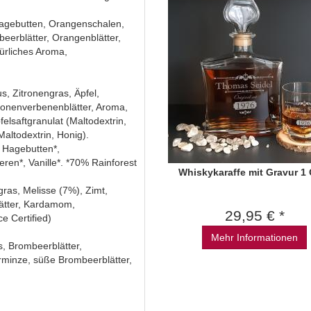
Hagebutten, Orangenschalen,
eerblätter, Orangenblätter,
ürliches Aroma,
s, Zitronengras, Äpfel,
ronenverbenenblätter, Aroma,
lsaftgranulat (Maltodextrin,
Maltodextrin, Honig).
, Hagebutten*,
en*, Vanille*. *70% Rainforest
Whiskykaraffe mit Gravur 1 
gras, Melisse (7%), Zimt,
ätter, Kardamom,
29,95 € *
e Certified)
Mehr Informationen
s, Brombeerblätter,
rminze, süße Brombeerblätter,