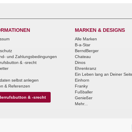
ORMATIONEN
MARKEN & DESIGNS
essum
Alle Marken
B-a-Star
schutz
BerndBerger
nd- und Zahlungsbedingungen
Chateau
rufsbutton & -srecht
Dinos
etter
Ehrenkranz
Ein Leben lang an Deiner Seit
daten selbst anlegen
Einhorn
n & Referenzen
Franky
Fußballer
errufsbutton & -srecht
Genießer
Mehr...