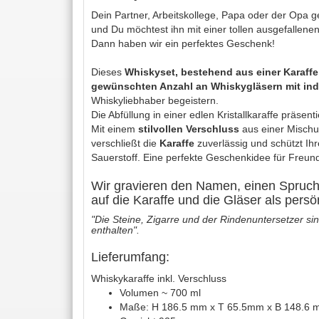
Dein Partner, Arbeitskollege, Papa oder der Opa 
und Du möchtest ihn mit einer tollen ausgefalle
Dann haben wir ein perfektes Geschenk!
Dieses
Whiskyset, bestehend aus einer Karaffe
gewünschten Anzahl an Whiskygläsern mit indi
Whiskyliebhaber begeistern.
Die Abfüllung in einer edlen Kristallkaraffe präsen
Mit einem
stilvollen Verschluss
aus einer Mischu
verschließt die
Karaffe
zuverlässig und schützt Ih
Sauerstoff. Eine perfekte Geschenkidee für Freu
Wir gravieren den Namen, einen Spruc
auf die Karaffe und die Gläser als pers
"Die Steine, Zigarre und der Rindenuntersetzer si
enthalten".
Lieferumfang:
Whiskykaraffe inkl. Verschluss
Volumen ~ 700 ml
Maße: H 186.5 mm x T 65.5mm x B 148.6