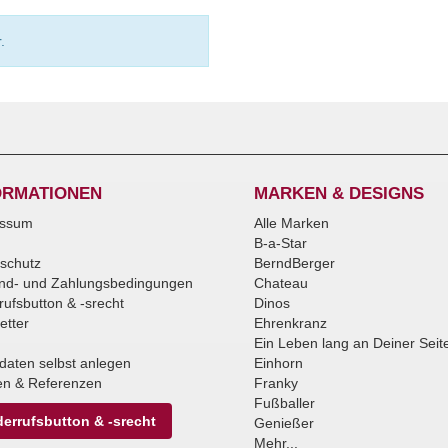
.
ORMATIONEN
MARKEN & DESIGNS
essum
Alle Marken
B-a-Star
schutz
BerndBerger
nd- und Zahlungsbedingungen
Chateau
rufsbutton & -srecht
Dinos
etter
Ehrenkranz
Ein Leben lang an Deiner Seit
daten selbst anlegen
Einhorn
n & Referenzen
Franky
Fußballer
errufsbutton & -srecht
Genießer
Mehr...