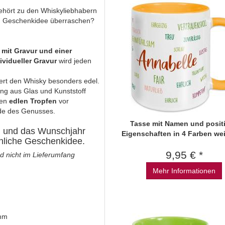
gehört zu den Whiskyliebhabern
nen Geschenkidee überraschen?
 mit Gravur und einer
vidueller Gravur
wird jeden
tiert den Whisky besonders edel.
ng aus Glas und Kunststoff
ren
edlen Tropfen
vor
nde des Genusses.
Tasse mit Namen und posit
h und das Wunschjahr
Eigenschaften in 4 Farben we
önliche Geschenkidee.
9,95 € *
nd nicht im Lieferumfang
Mehr Informationen
 mm