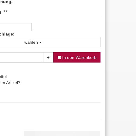
hnung:
 **
chläge:
wählen
+
In den Warenkorb
ttel
m Artikel?