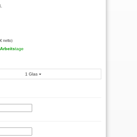
L
€ netto)
Arbeits
tage
1 Glas