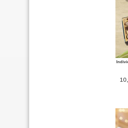
Indivi
10