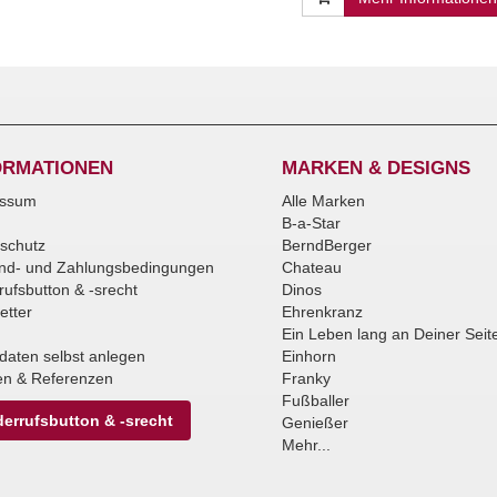
ORMATIONEN
MARKEN & DESIGNS
essum
Alle Marken
B-a-Star
schutz
BerndBerger
nd- und Zahlungsbedingungen
Chateau
rufsbutton & -srecht
Dinos
etter
Ehrenkranz
Ein Leben lang an Deiner Seit
daten selbst anlegen
Einhorn
n & Referenzen
Franky
Fußballer
errufsbutton & -srecht
Genießer
Mehr...