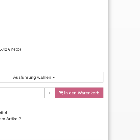
5,42 € netto)
Ausführung wählen
+
In den Warenkorb
ttel
m Artikel?