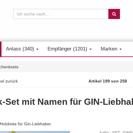
Anlass (340)
Empfänger (1201)
Marken
chenksets
kel zurück
Artikel 199 von 258
-Set mit Namen für GIN-Liebha
olzkiste für Gin-Liebhaber.
ArtNr.: SET_GIN0