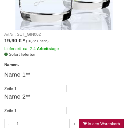
ArtNr.: SET_GIN002
19,90
€
*
(16,72 € netto)
Lieferzeit: ca. 2-4
Arbeits
tage
Sofort lieferbar
Namen:
Name 1**
Zeile 1:
Name 2**
Zeile 1:
-
+
In den Warenkorb