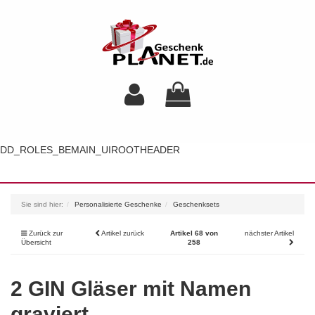
DD_ROLES_BEMAIN_UIROOTHEADER
Toggl
navig
Sie sind hier:
Personalisierte Geschenke
Geschenksets
Zurück zur
Artikel zurück
Artikel 68 von
nächster Artikel
Übersicht
258
2 GIN Gläser mit Namen
graviert