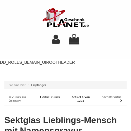
DD_ROLES_BEMAIN_UIROOTHEADER
Toggl
navig
Sie sind hier:
Empfänger
Zurück zur
Artikel zurück
Artikel 5 von
nächster Artikel
Übersicht
1201
Sektglas Lieblings-Mensch
mit Namensgravur