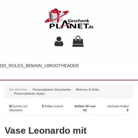
DD_ROLES_BEMAIN_UIROOTHEADER
Toggl
navig
Sie sind hier:
Personalisierte Geschenke
Wohnen & Deko
Personalisierte Vasen
Zurück zur
Artikel zurück
Artikel 40 von
nächster Artikel
Übersicht
62
Vase Leonardo mit