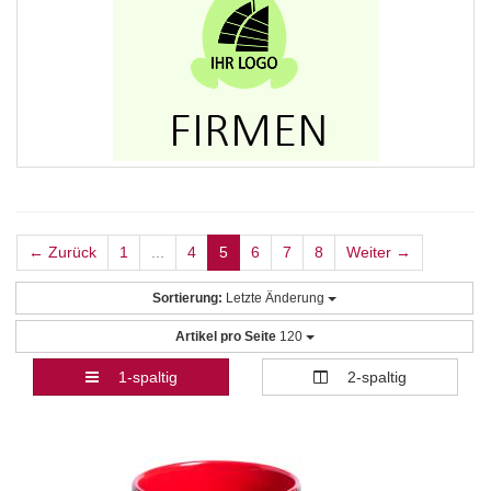
← Zurück
1
...
4
5
6
7
8
Weiter →
Sortierung:
Letzte Änderung
Artikel pro Seite
120
1-spaltig
2-spaltig