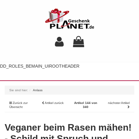
DD_ROLES_BEMAIN_UIROOTHEADER
Toggl
navig
Sie sind hier:
Anlass
Zurück zur
Artikel zurück
Artikel 144 von
nächster Artikel
Übersicht
340
Veganer beim Rasen mähen!
- Schild mit Spruch und