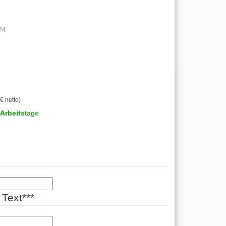
24
€ netto)
Arbeits
tage
Text***