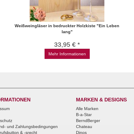
Weißweingläser in bedruckter Holzkiste "Ein Leben
lang"
33,95 € *
Mehr Informationen
ORMATIONEN
MARKEN & DESIGNS
essum
Alle Marken
B-a-Star
schutz
BerndBerger
nd- und Zahlungsbedingungen
Chateau
rufsbutton & -srecht
Dinos