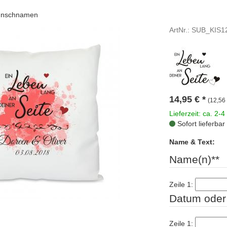
 Wunschnamen
ArtNr.: SUB_KIS1
14,95
€
*
(12,56 
Lieferzeit: ca. 2-4
Sofort lieferbar
Name & Text:
Name(n)**
Zeile 1:
Datum oder 
Zeile 1: