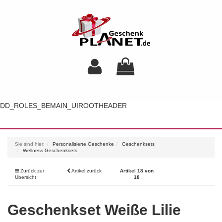
DD_ROLES_BEMAIN_UIROOTHEADER
Toggl
navig
Sie sind hier:
Personalisierte Geschenke
Geschenksets
Wellness Geschenksets
Zurück zur
Artikel zurück
Artikel 18 von
Übersicht
18
Geschenkset Weiße Lilie