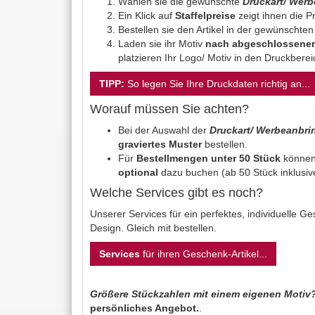
Wählen sie die gewünschte
Druckart/ Wer
Ein Klick auf
Staffelpreise
zeigt ihnen die Pr
Bestellen sie den Artikel in der gewünschte
Laden sie ihr Motiv
nach abgeschlossener
platzieren Ihr Logo/ Motiv in den Druckbere
TIPP:
So legen Sie Ihre Druckdaten richtig an...
Worauf müssen Sie achten?
Bei der Auswahl der
Druckart/ Werbeanbr
graviertes Muster
bestellen.
Für
Bestellmengen unter 50 Stück
können
optional
dazu buchen (ab 50 Stück inklusiv
Welche Services gibt es noch?
Unserer Services für ein perfektes, individuelle 
Design. Gleich mit bestellen.
Services
für ihren Geschenk-Artikel...
Größere Stückzahlen mit einem eigenen Motiv
persönliches Angebot.
.