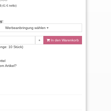
9,41 € netto)
g:
Werbeanbringung wählen
+
In den Warenkorb
enge: 10 Stück)
ttel
m Artikel?