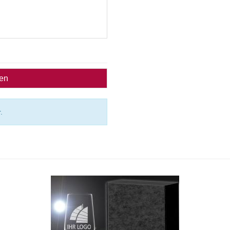
ben
.