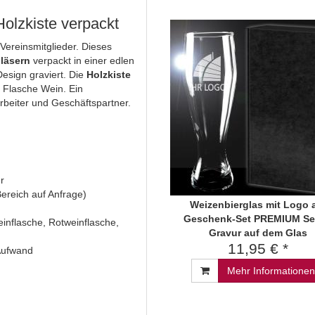
Holzkiste verpackt
ereinsmitglieder. Dieses
läsern
verpackt in einer edlen
esign graviert. Die
Holzkiste
e Flasche Wein. Ein
arbeiter und Geschäftspartner.
r
ereich auf Anfrage)
Weizenbierglas mit Logo 
Geschenk-Set PREMIUM Se
inflasche, Rotweinflasche,
Gravur auf dem Glas
11,95 € *
 Aufwand
Mehr Informationen