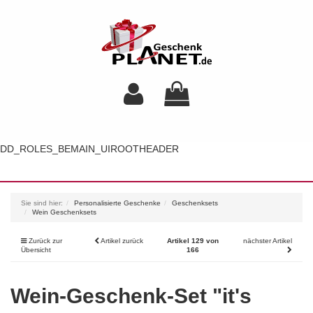
DD_ROLES_BEMAIN_UIROOTHEADER
Toggl
navig
Sie sind hier:
Personalisierte Geschenke
Geschenksets
Wein Geschenksets
Zurück zur
Artikel zurück
Artikel 129 von
nächster Artikel
Übersicht
166
Wein-Geschenk-Set "it's