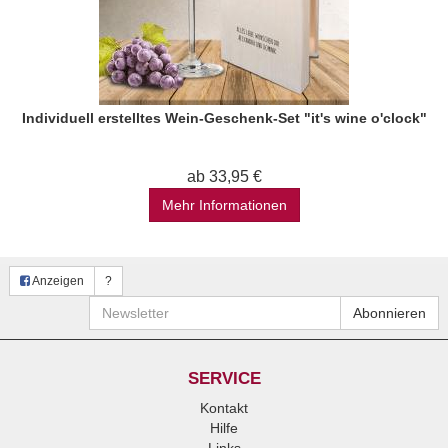
Individuell erstelltes Wein-Geschenk-Set "it's wine o'clock"
ab 33,95 €
Mehr Informationen
Anzeigen
?
Newsletter
Abonnieren
SERVICE
Kontakt
Hilfe