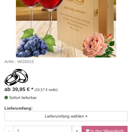
ArtNr.: WG0015
ab
39,95
€
*
(33,57 € netto)
Sofort lieferbar
Lieferumfang:
Lieferumfang wählen
-
+
In den Warenkorb