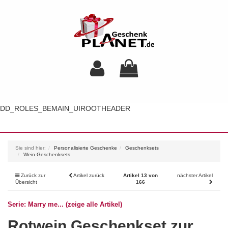
DD_ROLES_BEMAIN_UIROOTHEADER
Toggl
navig
Sie sind hier:
Personalisierte Geschenke
Geschenksets
Wein Geschenksets
Zurück zur
Artikel zurück
Artikel 13 von
nächster Artikel
Übersicht
166
Serie: Marry me... (zeige alle Artikel)
Rotwein Geschenkset zur