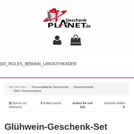
DD_ROLES_BEMAIN_UIROOTHEADER
Toggl
navig
Sie sind hier:
Personalisierte Geschenke
Geschenksets
Wein Geschenksets
Zurück zur
Artikel zurück
Artikel 64 von
nächster Artikel
Übersicht
166
Glühwein-Geschenk-Set