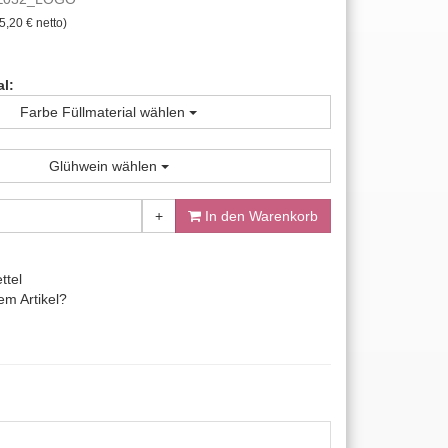
5,20 € netto)
al:
Farbe Füllmaterial wählen
Glühwein wählen
+
In den Warenkorb
ttel
m Artikel?