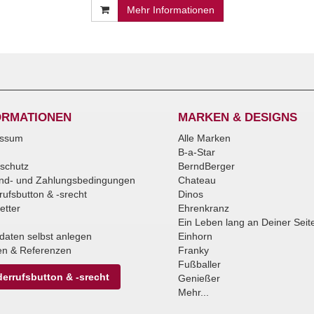
Mehr Informationen
ORMATIONEN
MARKEN & DESIGNS
essum
Alle Marken
B-a-Star
schutz
BerndBerger
nd- und Zahlungsbedingungen
Chateau
rufsbutton & -srecht
Dinos
etter
Ehrenkranz
Ein Leben lang an Deiner Seit
daten selbst anlegen
Einhorn
n & Referenzen
Franky
Fußballer
errufsbutton & -srecht
Genießer
Mehr...