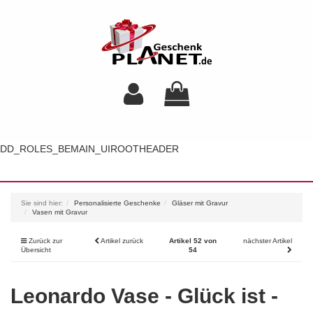
DD_ROLES_BEMAIN_UIROOTHEADER
Toggl
navig
Sie sind hier:
Personalisierte Geschenke
Gläser mit Gravur
Vasen mit Gravur
Zurück zur
Artikel zurück
Artikel 52 von
nächster Artikel
Übersicht
54
Leonardo Vase - Glück ist -