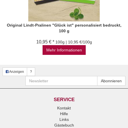
Original Lindt-Pralinen "Glück ist" personalisiert bedruckt,
100 g
10,95 € *
100g | 10,95 €/100g
Mehr Informationen
Anzeigen
?
Newsletter
Abonnieren
SERVICE
Kontakt
Hilfe
Links
Gästebuch