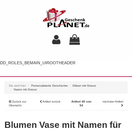
DD_ROLES_BEMAIN_UIROOTHEADER
Toggl
navig
Sie sind hier:
Personalisierte Geschenke
Gläser mit Gravur
Vasen mit Gravur
Zurück zur
Artikel zurück
Artikel 40 von
nächster Artikel
Übersicht
54
Blumen Vase mit Namen für