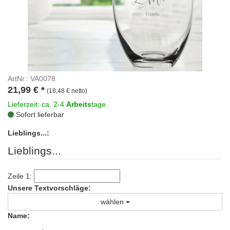
ArtNr.: VA0078
21,99
€
*
(18,48 € netto)
Lieferzeit: ca. 2-4
Arbeits
tage
Sofort lieferbar
Lieblings...:
Lieblings...
Zeile 1:
Unsere Textvorschläge:
wählen
Name: