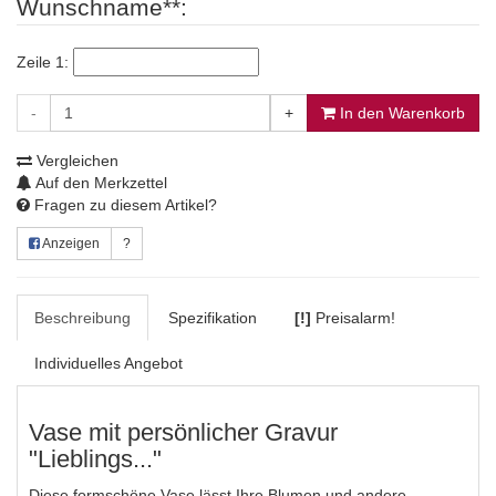
Wunschname**:
Zeile 1:
-
+
In den Warenkorb
Vergleichen
Auf den Merkzettel
Fragen zu diesem Artikel?
Anzeigen
?
Beschreibung
Spezifikation
[!]
Preisalarm!
Individuelles Angebot
Vase mit persönlicher Gravur
"Lieblings..."
Diese formschöne Vase lässt Ihre Blumen und andere