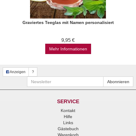
Graviertes Teeglas mit Namen personalisiert
9,95 €
Mehr Informationen
Anzeigen
?
Newsletter
Abonnieren
SERVICE
Kontakt
Hilfe
Links
Gästebuch
Warenkorb