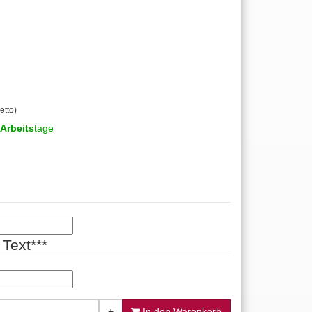
etto)
Arbeits
tage
Text***
+
In den Warenkorb