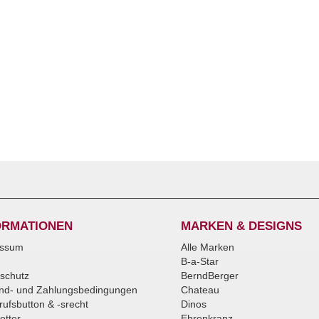
ORMATIONEN
MARKEN & DESIGNS
essum
Alle Marken
B-a-Star
schutz
BerndBerger
nd- und Zahlungsbedingungen
Chateau
rufsbutton & -srecht
Dinos
etter
Ehrenkranz