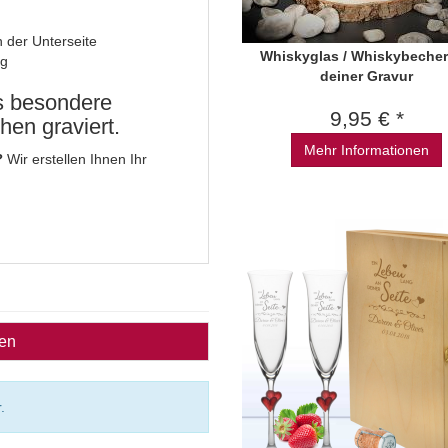
 der Unterseite
Whiskyglas / Whiskybecher
ag
deiner Gravur
ls besondere
9,95 € *
en graviert.
Mehr Informationen
?
Wir erstellen Ihnen Ihr
ben
.