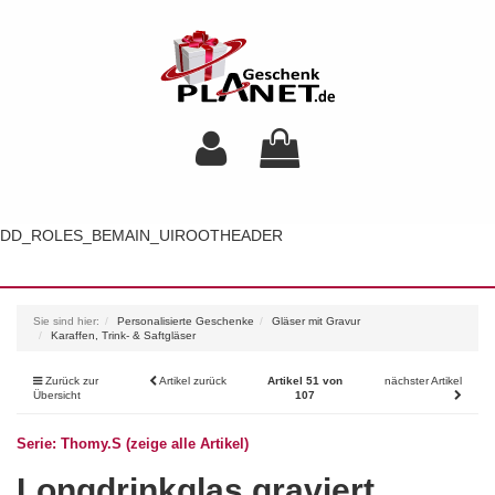
DD_ROLES_BEMAIN_UIROOTHEADER
Toggl
navig
Sie sind hier:
Personalisierte Geschenke
Gläser mit Gravur
Karaffen, Trink- & Saftgläser
Zurück zur
Artikel zurück
Artikel 51 von
nächster Artikel
Übersicht
107
Serie: Thomy.S (zeige alle Artikel)
Longdrinkglas graviert